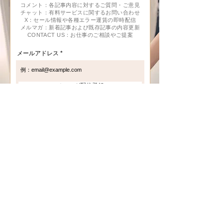
​コメント：各記事内容に対するご質問・ご意見
チャット：有料サービスに関するお問い合わせ
X：セール情報や各種エラー運賃の即時配信
メルマガ：新着記事および既存記事の内容更新
CONTACT US：お仕事のご相談やご提案
メールアドレス
メルマガ配信登録
航空会社会員システム及びマイル解説
旅先で役立つ実用情報
搭乗体験レポート
月替わり旅行
航空業界の秘話とお得な情報
旅行商品
ホテルグループ紹介及び会員システム解説
東京ライフストーリー
宿泊体験レポート
買ってよかったものをシェア