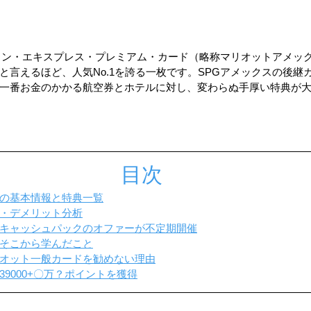
oy アメリカン・エキスプレス・プレミアム・カード（略称マリオットアメ
と言えるほど、人気No.1を誇る一枚です。SPGアメックスの後継
一番お金のかかる航空券とホテルに対し、変わらぬ手厚い特典が
目次
の基本情報と特典一覧
・デメリット分析
キャッシュパックのオファーが不定期開催
そこから学んだこと
オット一般カードを勧めない理由
9000+〇万？ポイントを獲得