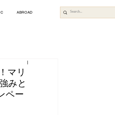
IC
ABROAD
！マリ
強みと
ンペー