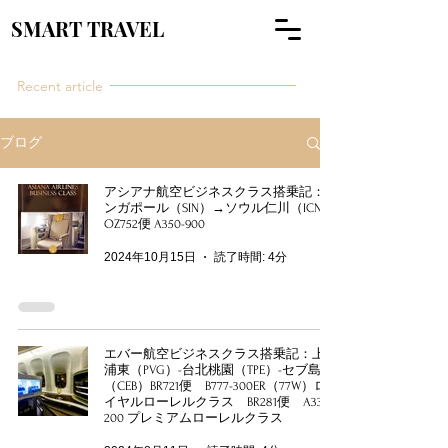
SMART TRAVEL
Recent article
ブログ
アシアナ航空ビジネスクラス搭乗記：シ
ンガポール（SIN）→ソウル仁川（ICN）
OZ752便 A350-900
2024年10月15日
読了時間: 4分
エバー航空ビジネスクラス搭乗記：上海
浦東（PVG）-台北桃園（TPE）-セブ島
（CEB）BR721便 B777-300ER（77W）ロ
イヤルローレルクラス BR281便 A330-
200 プレミアムローレルクラス