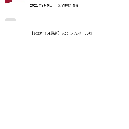
2021年9月9日
読了時間: 9分
【2025年8月最新】SQシンガポール航空
マイレージプログラム：KrisFlyer（クリ
スフライヤー）
2021年8月25日
読了時間: 13分
【2025年10月最新】LHルフトハンザドイ
ツ航空マイレージプログラム：Miles＆
More（マイルズ・アンド・モア）
2021年8月2日
読了時間: 16分