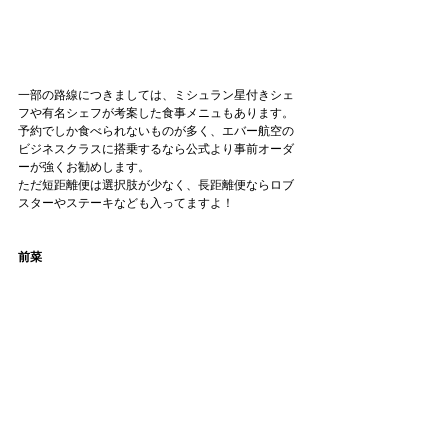
一部の路線につきましては、ミシュラン星付きシェ
フや有名シェフが考案した食事メニュもあります。
予約でしか食べられないものが多く、エバー航空の
ビジネスクラスに搭乗するなら公式より事前オーダ
ーが強くお勧めします。
ただ短距離便は選択肢が少なく、長距離便ならロブ
スターやステーキなども入ってますよ！
前菜