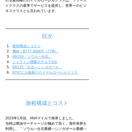
れる最高峰のロイヤルローレルクラスは、ファース
トクラスの基準でサービスを提供し、世界一のビジ
ネスクラスとも言われています。
目次
旅程構成とコスト
機材：B777-300ER（77W）
BR159「ソウル―台北」
シェラトン桃園ホテルで1泊
BR225「台北―シンガポール」
B787には最新のロイヤルローレルクラス 
旅程構成とコスト
2023年1月頭、ANAマイルで発券しました。
当時は燃油サーチャージが極めて高く、海外発券を
利用し、「ソウル―台北乗継―シンガポール乗継―