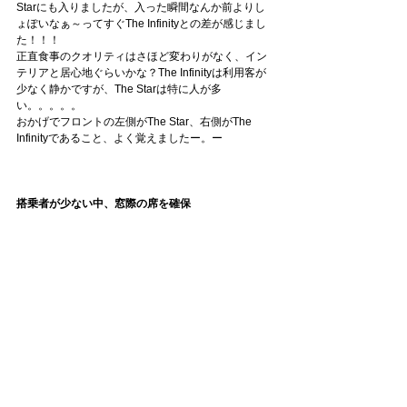
Starにも入りましたが、入った瞬間なんか前よりし
ょぽいなぁ～ってすぐThe Infinityとの差が感じまし
た！！！
正直食事のクオリティはさほど変わりがなく、イン
テリアと居心地ぐらいかな？The Infinityは利用客が
少なく静かですが、The Starは特に人が多
い。。。。。
おかげでフロントの左側がThe Star、右側がThe 
Infinityであること、よく覚えましたー。ー
搭乗者が少ない中、窓際の席を確保