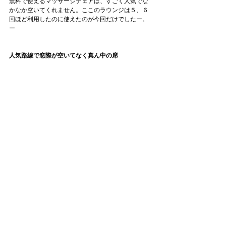
無料で使えるマッサージチェアは、すごく人気でな
かなか空いてくれません。ここのラウンジは５、６
回ほど利用したのに使えたのが今回だけでしたー。
ー
人気路線で窓際が空いてなく真ん中の席