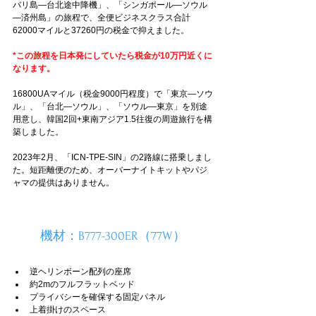
バリ島―台北途中降機」、「シンガポール―ソウル
―済州島」の旅程で、全便ビジネスクラス合計
62000マイルと37260円の税金で抑えました。
*この旅程を
日本発にしていたら税金が10万円近くに
なります。
16800UAマイル（税金9000円程度）で「東京―ソウ
ル」、「台北―ソウル」、「ソウル―東京」を別途
用意し、韓国2回+東南アジア1.5往復の周遊旅行を構
築しました。
2023年2月、「ICN-TPE-SIN」の2路線に搭乗しまし
た。短距離便のため、オーバーナイトキットやパジ
ャマの提供はありません。
機材：B777-300ER（77W）
逆ヘリンボーン配列の座席
約2mのフルフラットベッド
プライバシーを確保する固定パネル
上着掛けのスペース