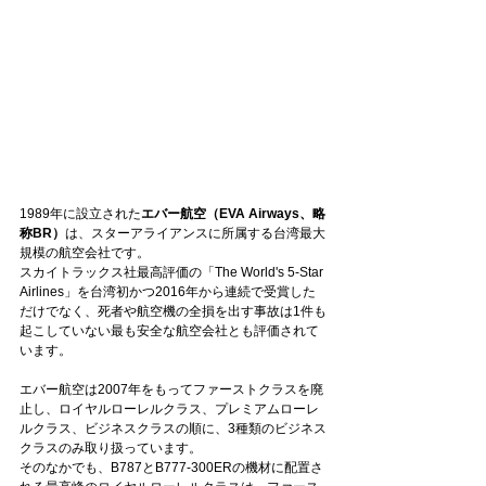
1989年に設立された
エバー航空（EVA Airways、略
称BR）
は、スターアライアンスに所属する台湾最大
規模の航空会社です。
スカイトラックス社最高評価の「The World's 5-Star 
Airlines」を台湾初かつ2016年から連続で受賞した
だけでなく、死者や航空機の全損を出す事故は1件も
起こしていない最も安全な航空会社とも評価されて
います。
エバー航空は2007年をもってファーストクラスを廃
止し、ロイヤルローレルクラス、プレミアムローレ
ルクラス、ビジネスクラスの順に、3種類のビジネス
クラスのみ取り扱っています。
そのなかでも、B787とB777-300ERの機材に配置さ