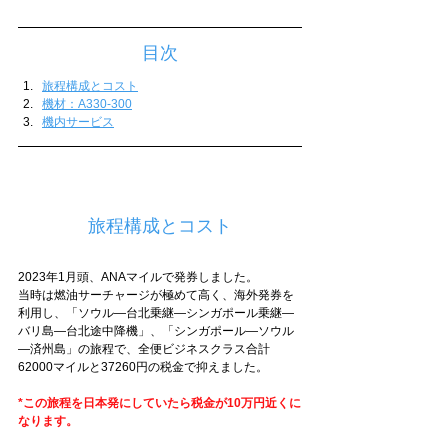
目次
旅程構成とコスト
機材：A330-300
機内サービス
旅程構成とコスト
2023年1月頭、ANAマイルで発券しました。
当時は燃油サーチャージが極めて高く、海外発券を
利用し、「ソウル―台北乗継―シンガポール乗継―
バリ島―台北途中降機」、「シンガポール―ソウル
―済州島」の旅程で、全便ビジネスクラス合計
62000マイルと37260円の税金で抑えました。
*この旅程を日本発にしていたら税金が10万円近くに
なります。