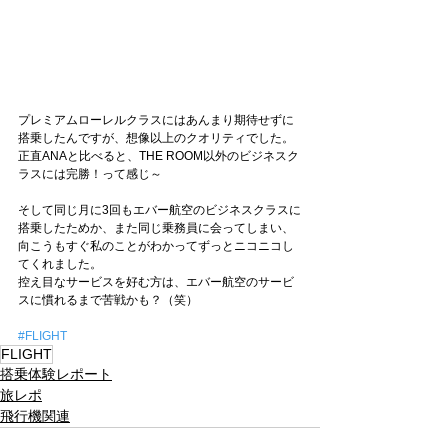
プレミアムローレルクラスにはあんまり期待せずに
搭乗したんですが、想像以上のクオリティでした。
正直ANAと比べると、THE ROOM以外のビジネスク
ラスには完勝！って感じ～
そして同じ月に3回もエバー航空のビジネスクラスに
搭乗したためか、また同じ乗務員に会ってしまい、
向こうもすぐ私のことがわかってずっとニコニコし
てくれました。
控え目なサービスを好む方は、エバー航空のサービ
スに慣れるまで苦戦かも？（笑）
#FLIGHT
FLIGHT
搭乗体験レポート
旅レポ
飛行機関連