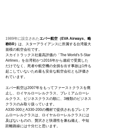
1989年に設立された
エバー航空（EVA Airways、略
称BR）
は、スターアライアンスに所属する台湾最大
規模の航空会社です。
スカイトラックス社最高評価の「The World's 5-Star 
Airlines」を台湾初かつ2016年から連続で受賞した
だけでなく、死者や航空機の全損を出す事故は1件も
起こしていないため最も安全な航空会社とも評価さ
れています。
エバー航空は2007年をもってファーストクラスを廃
止し、ロイヤルローレルクラス、プレミアムローレ
ルクラス、ビジネスクラスの順に、3種類のビジネス
クラスのみ取り扱っています。
A330-300とA330-200の機材で提供されるプレミア
ムローレルクラスは、ロイヤルローレルクラスには
及ばないものの、贅沢さと快適性を兼ね備え、中短
距離路線には十分だと思います。