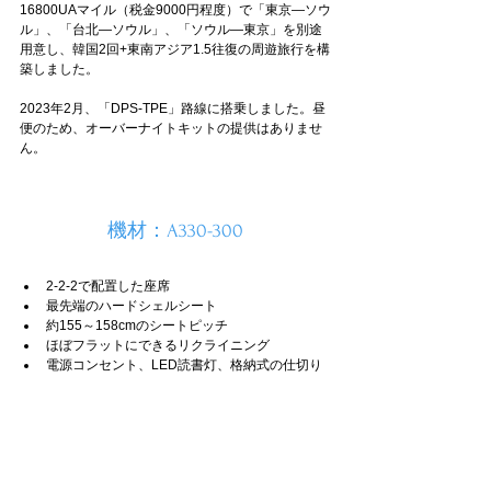
16800UAマイル（税金9000円程度）で「東京―ソウ
ル」、「台北―ソウル」、「ソウル―東京」を別途
用意し、韓国2回+東南アジア1.5往復の周遊旅行を構
築しました。
2023年2月、「DPS-TPE」路線に搭乗しました。昼
便のため、オーバーナイトキットの提供はありませ
ん。
機材：A330-300
2-2-2で配置した座席
最先端のハードシェルシート
約155～158cmのシートピッチ
ほぼフラットにできるリクライニング
電源コンセント、LED読書灯、格納式の仕切り