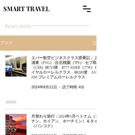
SMART TRAVEL
Recent article
ブログ
エバー航空ビジネスクラス搭乗記：上海
浦東（PVG）-台北桃園（TPE）-セブ島
（CEB）BR721便 B777-300ER（77W）ロ
イヤルローレルクラス BR281便 A330-
200 プレミアムローレルクラス
2024年8月11日
読了時間: 4分
月替わり旅行：2024年3月ベトナム（ダ
ナン、ホイアン、ホーチミン）＆タイ
（バンコク）