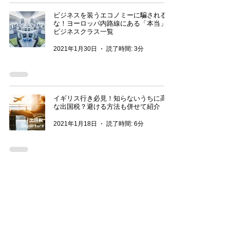
ビジネスを装うエコノミーに騙される
な！ヨーロッパ内路線にある「本当」の
ビジネスクラス一覧
2021年1月30日
読了時間: 3分
イギリス行き必見！知らないうちに高額
な出国税？避ける方法も併せて紹介
2021年1月18日
読了時間: 6分
航空マイルの賢い貯め方＆使い方は異な
るマイルの組み合わせ？周遊旅行でANA
SFC取得も勧めない理由！
2020年9月14日
読了時間: 8分